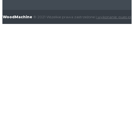
WoodMachine
© 2021 Wszelkie prawa zastrzeżone
| wykonanie: pueo.pl
X