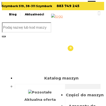
Skip
883 749 245
Szymbark 519, 38-311 Szymbark
to
Piły formatowe Felder
content
Blog
Aktualności
Wyszukiwarka
produktów
0
Katalog maszyn
Części do maszyn
Aktualna oferta