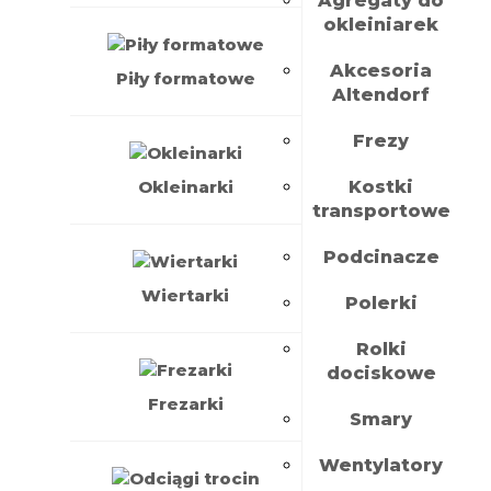
Agregaty do
okleiniarek
Akcesoria
Piły formatowe
Altendorf
Frezy
Okleinarki
Kostki
transportowe
Podcinacze
Wiertarki
Polerki
Rolki
dociskowe
Frezarki
Smary
Wentylatory