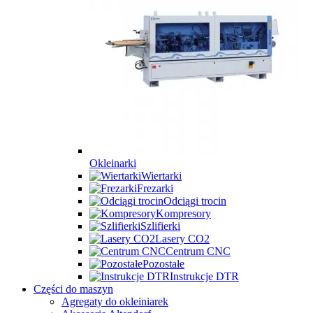
Okleinarki
Wiertarki
Frezarki
Odciągi trocin
Kompresory
Szlifierki
Lasery CO2
Centrum CNC
Pozostałe
Instrukcje DTR
Części do maszyn
Agregaty do okleiniarek