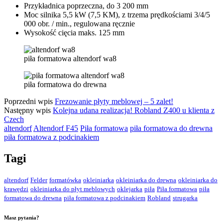
Przykładnica poprzeczna, do 3 200 mm
Moc silnika 5,5 kW (7,5 KM), z trzema prędkościami 3/4/5
000 obr. / min., regulowana ręcznie
Wysokość cięcia maks. 125 mm
piła formatowa altendorf wa8
piła formatowa do drewna
Poprzedni wpis
Frezowanie płyty meblowej – 5 zalet!
Następny wpis
Kolejna udana realizacja! Robland Z400 u klienta z
Czech
altendorf
Altendorf F45
Piła formatowa
piła formatowa do drewna
piła formatowa z podcinakiem
Tagi
altendorf
Felder
formatówka
okleiniarka
okleiniarka do drewna
okleiniarka do
krawędzi
okleiniarka do płyt meblowych
oklejarka
piła
Piła formatowa
piła
formatowa do drewna
piła formatowa z podcinakiem
Robland
strugarka
Masz pytania?