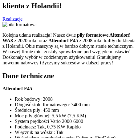
klienta z Holandii!
Realizacje
Kolejna udana realizacja! Nasze dwie
piły formatowe Altendorf
WA8
z 2020 roku oraz
Altendorf F45
z 2008 roku trafiły do klienta
z Holandii. Obie maszyny są w bardzo dobrym stanie technicznym.
W naszej firmie min. zostały sprawdzone pod względem ustawień.
Doskonały wybór w codziennym użytkowaniu! Gratulujemy
nowemu nabywcy i życzymy sukcesów w dalszej pracy!
Dane techniczne
Altendorf F45
Rok budowy: 2008
Długość stołu formatowego: 3400 mm
Średnica piły: 450 mm
Moc piły głównej: 5,5 kW (7,5 KM)
System prędkości Vario 2000-6000
Podcinacz: Tak, 0,75 KW Rapido
Włącznik na wózku: Tak
Wyświetlacz szerokości cięcia: Cyfrowy (ProDrive)