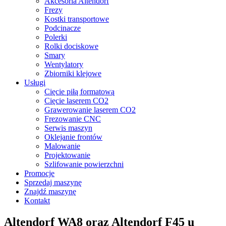
Akcesoria Altendorf
Frezy
Kostki transportowe
Podcinacze
Polerki
Rolki dociskowe
Smary
Wentylatory
Zbiorniki klejowe
Usługi
Cięcie piłą formatową
Cięcie laserem CO2
Grawerowanie laserem CO2
Frezowanie CNC
Serwis maszyn
Oklejanie frontów
Malowanie
Projektowanie
Szlifowanie powierzchni
Promocje
Sprzedaj maszynę
Znajdź maszynę
Kontakt
Altendorf WA8 oraz Altendorf F45 u