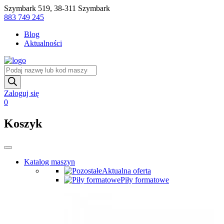
Skip
Szymbark 519, 38-311 Szymbark
to
883 749 245
content
Blog
Aktualności
Wyszukiwarka
produktów
Zaloguj się
0
Koszyk
Katalog maszyn
Aktualna oferta
Piły formatowe