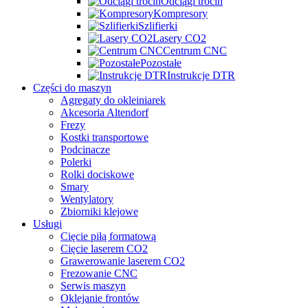
Odciągi trocin
Kompresory
Szlifierki
Lasery CO2
Centrum CNC
Pozostałe
Instrukcje DTR
Części do maszyn
Agregaty do okleiniarek
Akcesoria Altendorf
Frezy
Kostki transportowe
Podcinacze
Polerki
Rolki dociskowe
Smary
Wentylatory
Zbiorniki klejowe
Usługi
Cięcie piłą formatową
Cięcie laserem CO2
Grawerowanie laserem CO2
Frezowanie CNC
Serwis maszyn
Oklejanie frontów