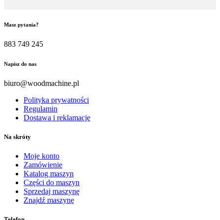
Masz pytania?
883 749 245
Napisz do nas
biuro@woodmachine.pl
Polityka prywatności
Regulamin
Dostawa i reklamacje
Na skróty
Moje konto
Zamówienie
Katalog maszyn
Części do maszyn
Sprzedaj maszynę
Znajdź maszynę
Telefon