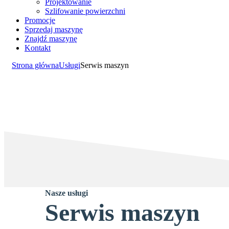
Projektowanie
Szlifowanie powierzchni
Promocje
Sprzedaj maszynę
Znajdź maszynę
Kontakt
Strona główna
Usługi
Serwis maszyn
Nasze
usługi
Serwis maszyn