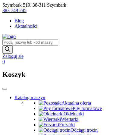
Skip
Szymbark 519, 38-311 Szymbark
to
883 749 245
content
Blog
Aktualności
Wyszukiwarka
produktów
Zaloguj się
0
Koszyk
Katalog maszyn
Aktualna oferta
Piły formatowe
Okleinarki
Wiertarki
Frezarki
Odciągi trocin