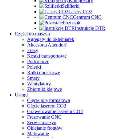
Kompresory
Szlifierki
Lasery CO2
Centrum CNC
Pozostałe
Instrukcje DTR
Części do maszyn
Agregaty do okleiniarek
Akcesoria Altendorf
Frezy
Kostki transportowe
Podcinacze
Polerki
Rolki dociskowe
Smary
Wentylatory
Zbiorniki klejowe
Usługi
Cięcie piłą formatową
Cięcie laserem CO2
Grawerowanie laserem CO2
Frezowanie CNC
Serwis maszyn
Oklejanie frontów
Malowanie