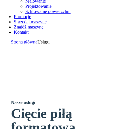
Malowanie
Projektowanie
Szlifowanie powierzchni
Promocje
Sprzedaj maszynę
Znajdź maszynę
Kontakt
Strona główna
Usługi
Nasze
usługi
Cięcie piłą
formatową