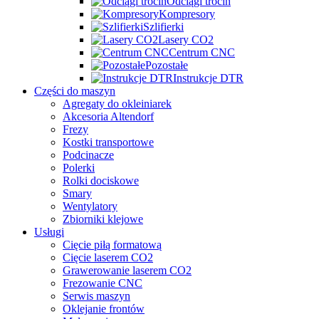
Odciągi trocin
Kompresory
Szlifierki
Lasery CO2
Centrum CNC
Pozostałe
Instrukcje DTR
Części do maszyn
Agregaty do okleiniarek
Akcesoria Altendorf
Frezy
Kostki transportowe
Podcinacze
Polerki
Rolki dociskowe
Smary
Wentylatory
Zbiorniki klejowe
Usługi
Cięcie piłą formatową
Cięcie laserem CO2
Grawerowanie laserem CO2
Frezowanie CNC
Serwis maszyn
Oklejanie frontów