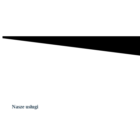
Nasze
usługi
Grawerowanie
laserem CO2