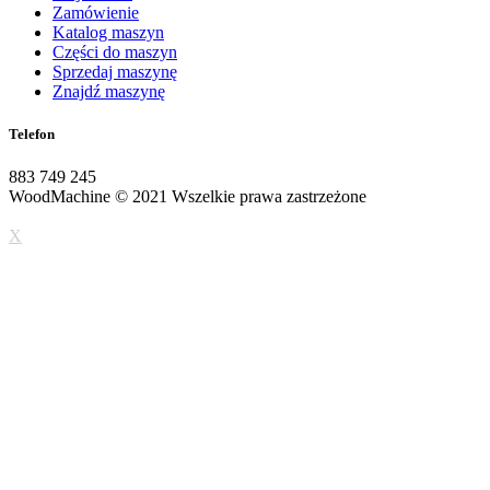
Zamówienie
Katalog maszyn
Części do maszyn
Sprzedaj maszynę
Znajdź maszynę
Telefon
883 749 245
WoodMachine
© 2021 Wszelkie prawa zastrzeżone
| wykonanie:
pueo.pl
X