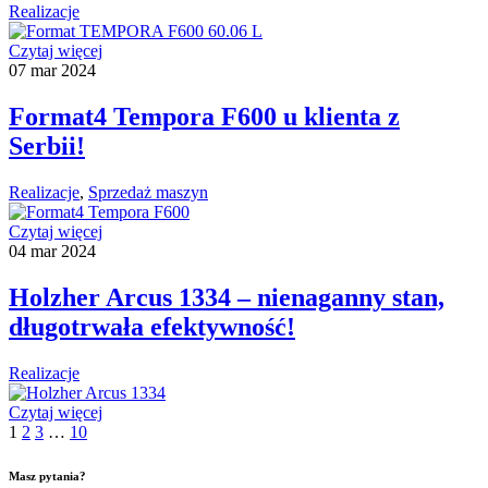
Realizacje
Czytaj więcej
07
mar
2024
Format4 Tempora F600 u klienta z
Serbii!
Realizacje
,
Sprzedaż maszyn
Czytaj więcej
04
mar
2024
Holzher Arcus 1334 – nienaganny stan,
długotrwała efektywność!
Realizacje
Czytaj więcej
1
2
3
…
10
Masz pytania?