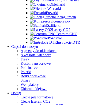
Piły formatowe
Okleinarki
Wiertarki
Frezarki
Odciągi trocin
Kompresory
Szlifierki
Lasery CO2
Centrum CNC
Pozostałe
Instrukcje DTR
Części do maszyn
Agregaty do okleiniarek
Akcesoria Altendorf
Frezy
Kostki transportowe
Podcinacze
Polerki
Rolki dociskowe
Smary
Wentylatory
Zbiorniki klejowe
Usługi
Cięcie piłą formatową
Cięcie laserem CO2