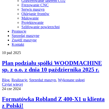
Grawerowanie laserem CO2
Frezowanie CNC
Serwis maszyn
Oklejanie frontów
Malowanie
Projektowanie
Szlifowanie powierzchni
Promocje
Sprzedaj maszynę
Znajdź maszynę
Kontakt
10
paź
2025
Plan podziału spółki WOODMACHINE
sp. z o.o. z dnia 10 października 2025 r.
Blog
,
Realizacje
,
Sprzedaż maszyn
,
Wykonane usługi
Czytaj więcej
24
cze
2024
Formatówka Robland Z 400-X1 u klienta
z Polski!