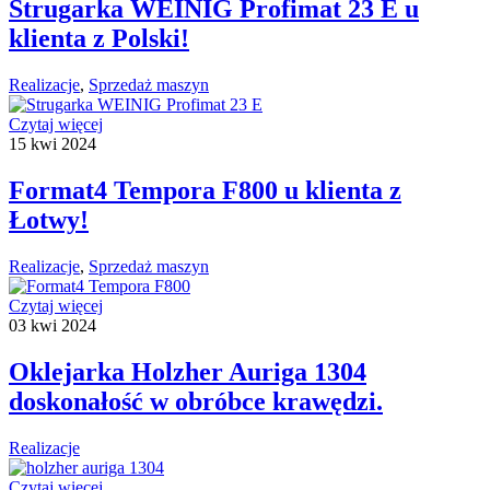
Strugarka WEINIG Profimat 23 E u
klienta z Polski!
Realizacje
,
Sprzedaż maszyn
Czytaj więcej
15
kwi
2024
Format4 Tempora F800 u klienta z
Łotwy!
Realizacje
,
Sprzedaż maszyn
Czytaj więcej
03
kwi
2024
Oklejarka Holzher Auriga 1304
doskonałość w obróbce krawędzi.
Realizacje
Czytaj więcej