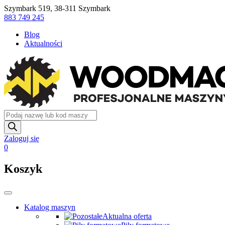
Skip
Szymbark 519, 38-311 Szymbark
to
883 749 245
content
Blog
Aktualności
Wyszukiwarka
produktów
Zaloguj się
0
Koszyk
Katalog maszyn
Aktualna oferta