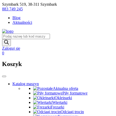
Skip
Szymbark 519, 38-311 Szymbark
to
883 749 245
content
Blog
Aktualności
Wyszukiwarka
produktów
Zaloguj się
0
Koszyk
Katalog maszyn
Aktualna oferta
Piły formatowe
Okleinarki
Wiertarki
Frezarki
Odciągi trocin