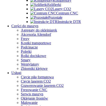
Kompresory
Szlifierki
Lasery CO2
Centrum CNC
Pozostałe
Instrukcje DTR
Części do maszyn
Agregaty do okleiniarek
Akcesoria Altendorf
Frezy
Kostki transportowe
Podcinacze
Polerki
Rolki dociskowe
Smary
Wentylatory
Zbiorniki klejowe
Usługi
Cięcie piłą formatową
Cięcie laserem CO2
Grawerowanie laserem CO2
Frezowanie CNC
Serwis maszyn
Oklejanie frontów
Malowanie