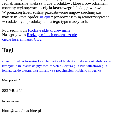
Jednak znacznie większa grupa produktów, które z powodzeniem
możemy wykonywać do
cięcia laserowego
lub do grawerowania.
W poniższej tabeli zostały przedstawione najpowszechniejsze
materiały, które oprócz
sklejki
z powodzeniem są wykorzystywane
w codziennych produkcjach na tego typu maszynach:
Poprzedni wpis
Rodzaje sklejki drewnianej
Następny wpis
Rodzaje pił i ich przeznaczenie
cięcie laserem
laser CO2
Tagi
altendorf
Felder
formatówka
okleiniarka
okleiniarka do drewna
okleiniarka do
krawędzi
okleiniarka do płyt meblowych
oklejarka
piła
Piła formatowa
piła
formatowa do drewna
piła formatowa z podcinakiem
Robland
strugarka
Masz pytania?
883 749 245
Napisz do nas
biuro@woodmachine.pl