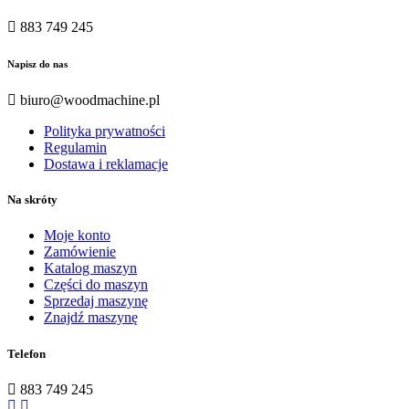
883 749 245
Napisz do nas
biuro@woodmachine.pl
Polityka prywatności
Regulamin
Dostawa i reklamacje
Na skróty
Moje konto
Zamówienie
Katalog maszyn
Części do maszyn
Sprzedaj maszynę
Znajdź maszynę
Telefon
883 749 245