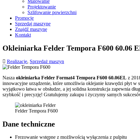
Malowanie
Projektowanie
Szlifowanie powierzchni
Promocje
Sprzedaj maszynę
Znajdź maszynę
Kontakt
Okleiniarka Felder Tempora F600 60.06 EL 
Realizacje
,
Sprzedaż maszyn
Nasza
okleiniarka Felder Format4 Tempora F600 60.06EL
z 2018
innowacyjne urządzenie, które umożliwia oklejanie krawędzi płyt w 
wyjątkowo łatwa w obsłudze, a jej solidna konstrukcja zapewnia dług
szybkość i precyzję! Gratulujemy zakupu i życzymy samych sukcesó
Felder Tempora F600
Dane techniczne
Frezowanie wstępne z możliwością wyłączenia z pulpitu