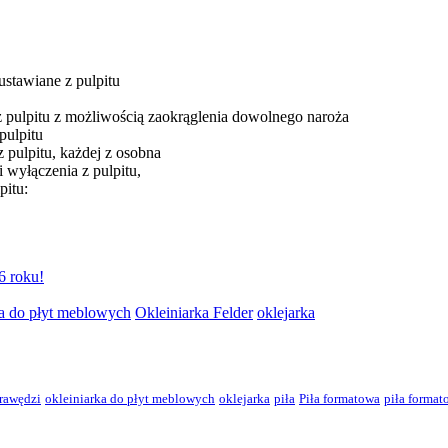
ustawiane z pulpitu
z pulpitu z możliwością zaokrąglenia dowolnego naroża
pulpitu
z pulpitu, każdej z osobna
 wyłączenia z pulpitu,
pitu:
6 roku!
ka do płyt meblowych
Okleiniarka Felder
oklejarka
krawędzi
okleiniarka do płyt meblowych
oklejarka
piła
Piła formatowa
piła forma