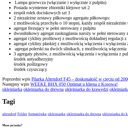
Lampa grzewcza (włączanie i wyłącznie z pulpitu)
Posiada wymienne zbiorniki klejowe szt 2
zespół rolek dociskowych szt 3
2 niezależne zestawy piłkowego agregatu piłkowego:
z możliwością przechyłu o 10 stopni, każdy zespół niezależnie 
agregat frezujący w pełni sterowany z pulpitu
dwusilnikowy agregat zaokrąglania naroży w pełni sterowany 
agregat cykliny profilowej z możliwością dokładnej regulacji z 
agregat cykliny płaskiej z możliwością włączenia i wyłączenia 
agregat polerski na dwóch silnikach, z możliwością włączenia i
3 agregaty płynów, z możliwością włączenia i wyłączenia z pul
środek antyadhezyjny
środek poślizgowy
środek czyszczący
Poprzedni wpis
Pilarka Altendorf F45 – doskonałość w cięciu od 200
Następny wpis
WEEKE BHX 050 Optimat u kliena z Kosowa!
okleiniarka
okleiniarka do drewna
okleiniarka do krawędzi
okleiniar
Tagi
altendorf
Felder
formatówka
okleiniarka
okleiniarka do drewna
okleiniarka do 
Masz pytania?