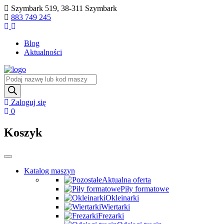
Skip
Szymbark 519, 38-311 Szymbark
to
883 749 245
content
Blog
Aktualności
Wyszukiwarka
produktów
Zaloguj się
0
Koszyk
Katalog maszyn
Aktualna oferta
Piły formatowe
Okleinarki
Wiertarki
Frezarki