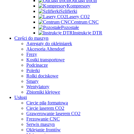
Odciągi trocin
Kompresory
Szlifierki
Lasery CO2
Centrum CNC
Pozostałe
Instrukcje DTR
Części do maszyn
Agregaty do okleiniarek
Akcesoria Altendorf
Frezy
Kostki transportowe
Podcinacze
Polerki
Rolki dociskowe
Smary
Wentylatory
Zbiorniki klejowe
Usługi
Cięcie piłą formatową
Cięcie laserem CO2
Grawerowanie laserem CO2
Frezowanie CNC
Serwis maszyn
Oklejanie frontów