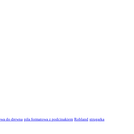
towa do drewna
piła formatowa z podcinakiem
Robland
strugarka