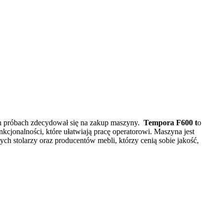
ch próbach zdecydował się na zakup maszyny.
Tempora F600 t
o
cjonalności, które ułatwiają pracę operatorowi. Maszyna jest
ch stolarzy oraz producentów mebli, którzy cenią sobie jakość,