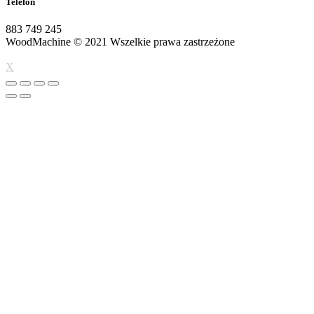
Telefon
883 749 245
WoodMachine
© 2021 Wszelkie prawa zastrzeżone
| wykonanie:
pueo.pl
X