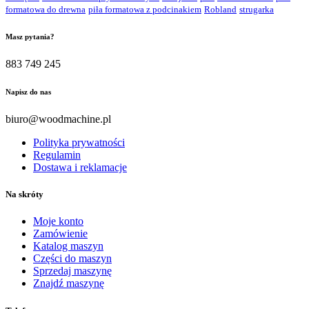
formatowa do drewna
piła formatowa z podcinakiem
Robland
strugarka
Masz pytania?
883 749 245
Napisz do nas
biuro@woodmachine.pl
Polityka prywatności
Regulamin
Dostawa i reklamacje
Na skróty
Moje konto
Zamówienie
Katalog maszyn
Części do maszyn
Sprzedaj maszynę
Znajdź maszynę