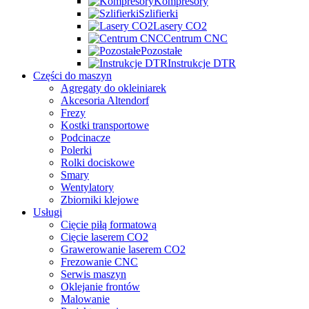
Kompresory
Szlifierki
Lasery CO2
Centrum CNC
Pozostałe
Instrukcje DTR
Części do maszyn
Agregaty do okleiniarek
Akcesoria Altendorf
Frezy
Kostki transportowe
Podcinacze
Polerki
Rolki dociskowe
Smary
Wentylatory
Zbiorniki klejowe
Usługi
Cięcie piłą formatową
Cięcie laserem CO2
Grawerowanie laserem CO2
Frezowanie CNC
Serwis maszyn
Oklejanie frontów
Malowanie