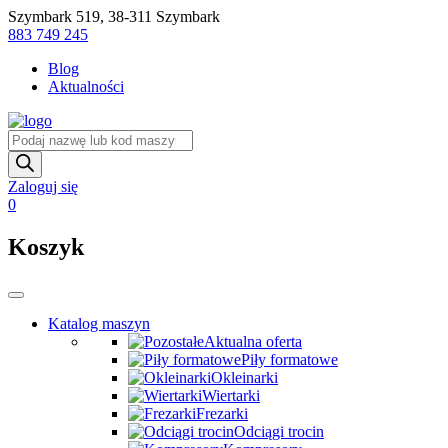
Skip
Szymbark 519, 38-311 Szymbark
to
883 749 245
content
Blog
Aktualności
Wyszukiwarka
produktów
Zaloguj się
0
Koszyk
Katalog maszyn
Aktualna oferta
Piły formatowe
Okleinarki
Wiertarki
Frezarki
Odciągi trocin