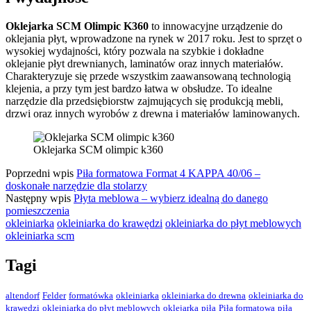
Oklejarka SCM Olimpic K360
to innowacyjne urządzenie do
oklejania płyt, wprowadzone na rynek w 2017 roku. Jest to sprzęt o
wysokiej wydajności, który pozwala na szybkie i dokładne
oklejanie płyt drewnianych, laminatów oraz innych materiałów.
Charakteryzuje się przede wszystkim zaawansowaną technologią
klejenia, a przy tym jest bardzo łatwa w obsłudze. To idealne
narzędzie dla przedsiębiorstw zajmujących się produkcją mebli,
drzwi oraz innych wyrobów z drewna i materiałów laminowanych.
Oklejarka SCM olimpic k360
Poprzedni wpis
Piła formatowa Format 4 KAPPA 40/06 –
doskonałe narzędzie dla stolarzy
Następny wpis
Płyta meblowa – wybierz idealną do danego
pomieszczenia
okleiniarka
okleiniarka do krawędzi
okleiniarka do płyt meblowych
okleiniarka scm
Tagi
altendorf
Felder
formatówka
okleiniarka
okleiniarka do drewna
okleiniarka do
krawędzi
okleiniarka do płyt meblowych
oklejarka
piła
Piła formatowa
piła