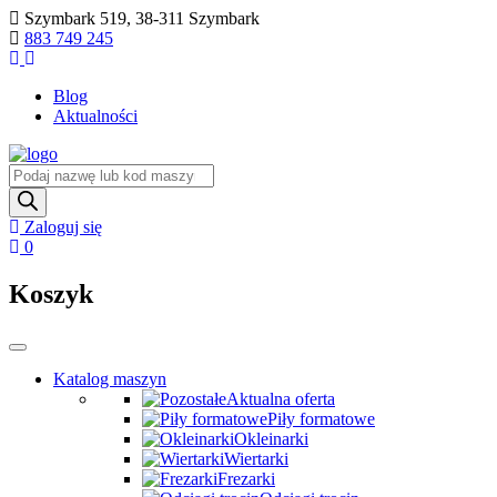
Skip
Szymbark 519, 38-311 Szymbark
to
883 749 245
content
Blog
Aktualności
Wyszukiwarka
produktów
Zaloguj się
0
Koszyk
Katalog maszyn
Aktualna oferta
Piły formatowe
Okleinarki
Wiertarki
Frezarki