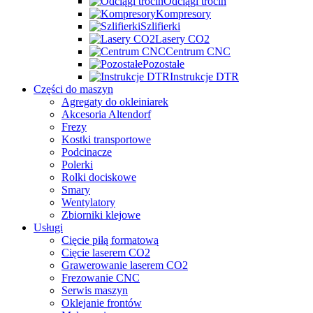
Odciągi trocin
Kompresory
Szlifierki
Lasery CO2
Centrum CNC
Pozostałe
Instrukcje DTR
Części do maszyn
Agregaty do okleiniarek
Akcesoria Altendorf
Frezy
Kostki transportowe
Podcinacze
Polerki
Rolki dociskowe
Smary
Wentylatory
Zbiorniki klejowe
Usługi
Cięcie piłą formatową
Cięcie laserem CO2
Grawerowanie laserem CO2
Frezowanie CNC
Serwis maszyn
Oklejanie frontów