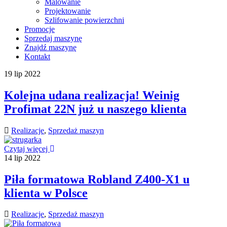
Malowanie
Projektowanie
Szlifowanie powierzchni
Promocje
Sprzedaj maszynę
Znajdź maszynę
Kontakt
19
lip
2022
Kolejna udana realizacja! Weinig
Profimat 22N już u naszego klienta
Realizacje
,
Sprzedaż maszyn
Czytaj więcej
14
lip
2022
Piła formatowa Robland Z400-X1 u
klienta w Polsce
Realizacje
,
Sprzedaż maszyn