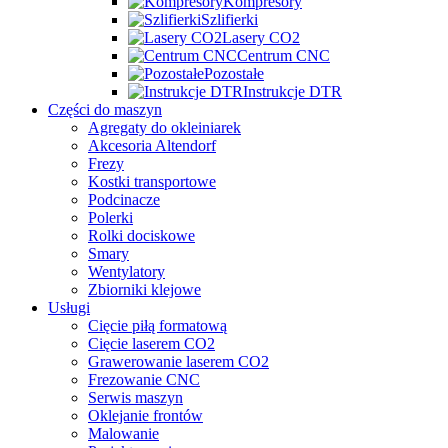
Kompresory
Szlifierki
Lasery CO2
Centrum CNC
Pozostałe
Instrukcje DTR
Części do maszyn
Agregaty do okleiniarek
Akcesoria Altendorf
Frezy
Kostki transportowe
Podcinacze
Polerki
Rolki dociskowe
Smary
Wentylatory
Zbiorniki klejowe
Usługi
Cięcie piłą formatową
Cięcie laserem CO2
Grawerowanie laserem CO2
Frezowanie CNC
Serwis maszyn
Oklejanie frontów
Malowanie