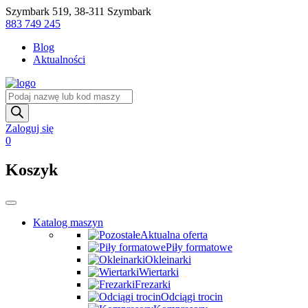
Skip
Szymbark 519, 38-311 Szymbark
to
883 749 245
content
Blog
Aktualności
Wyszukiwarka
produktów
Zaloguj się
0
Koszyk
Katalog maszyn
Aktualna oferta
Piły formatowe
Okleinarki
Wiertarki
Frezarki
Odciągi trocin