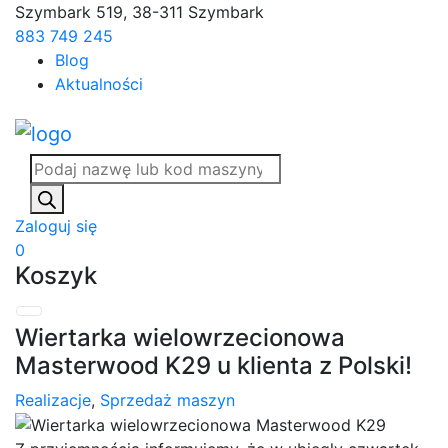
Skip
Szymbark 519, 38-311 Szymbark
to
883 749 245
content
Blog
Aktualności
Wyszukiwarka
produktów
Zaloguj się
0
Koszyk
Wiertarka wielowrzecionowa
Masterwood K29 u klienta z Polski!
Realizacje
,
Sprzedaż maszyn