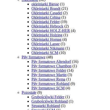
okleiniarki Biesse
(1)
Okleiniarki Brandt
(21)
Okleiniarki Casadei
(2)
Okleiniarki Cehisa
(1)
Okleiniarki Felder
(19)
Okleiniarki Hebrock
(2)
Okleiniarki HOLZ-HER
(4)
Okleiniarki Holzing
(1)
Okleiniarki Homag
(4)
Okleiniarki Lange
(1)
Okleiniarki Nikmann
(1)
Okleiniarki SCM
(10)
Piły formatowe
(48)
Piły formatowe Altendorf
(16)
Piły formatowe Chambon
(1)
Piły formatowe Felder
(14)
Piły formatowe Martin
(3)
Piły formatowe Rema
(1)
Piły formatowe Robland
(9)
Piły formatowe SCM
(4)
Pozostałe
(9)
Grubościówki Felder
(1)
Grubościówki Robland
(1)
Strugarki Robland
(1)