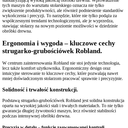
standaryzującą wysoką jakością obróbki drewna. Wprowadzenie
tych maszyn do warsztatu stolarskiego oznacza nie tylko
zwiększenie produktywności, ale również podniesienie standardów
wykończenia i precyzji. To narzędzie, które nie tylko podąża za
współczesnymi trendami technologicznymi, ale je wyprzedza,
stawiając stolarzy na nowym poziomie możliwości w dziedzinie
obróbki drewna.
Ergonomia i wygoda – kluczowe cechy
strugarko-grubościówek Robland.
W centrum zainteresowania Robland nie stoi jedynie technologia,
lecz także komfort użytkownika. Ergonomiczny design oraz
intuicyjne sterowanie to kluczowe cechy, które pozwalają nawet
mniej doświadczonym stolarzom pracować sprawnie i precyzyjnie.
Solidność i trwałość konstrukcji.
Podstawą strugarko-grubościówek Robland jest solidna konstrukcja
oparta na wysokiej jakości stali i trwałych materiałach. To nie tylko
gwarancja długiej żywotności maszyn, lecz również stabilności
podczas intensywnej obróbki drewna.
Precyzja w detalu – funkcje zaawansowanej kontroli.