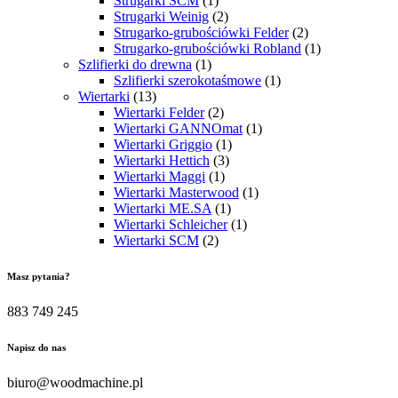
Strugarki SCM
(1)
Strugarki Weinig
(2)
Strugarko-grubościówki Felder
(2)
Strugarko-grubościówki Robland
(1)
Szlifierki do drewna
(1)
Szlifierki szerokotaśmowe
(1)
Wiertarki
(13)
Wiertarki Felder
(2)
Wiertarki GANNOmat
(1)
Wiertarki Griggio
(1)
Wiertarki Hettich
(3)
Wiertarki Maggi
(1)
Wiertarki Masterwood
(1)
Wiertarki ME.SA
(1)
Wiertarki Schleicher
(1)
Wiertarki SCM
(2)
Masz pytania?
883 749 245
Napisz do nas
biuro@woodmachine.pl