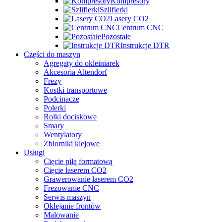
Kompresory
Szlifierki
Lasery CO2
Centrum CNC
Pozostałe
Instrukcje DTR
Części do maszyn
Agregaty do okleiniarek
Akcesoria Altendorf
Frezy
Kostki transportowe
Podcinacze
Polerki
Rolki dociskowe
Smary
Wentylatory
Zbiorniki klejowe
Usługi
Cięcie piłą formatową
Cięcie laserem CO2
Grawerowanie laserem CO2
Frezowanie CNC
Serwis maszyn
Oklejanie frontów
Malowanie