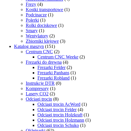
Frezy
(4)
Kostki transportowe
(1)
Podcinacze
(1)
Polerki
(1)
Rolki dociskowe
(1)
Smary
(1)
Wentylatory
(2)
Zbiorniki klejowe
(3)
Katalog maszyn
(151)
Centrum CNC
(2)
Centrum CNC Weeke
(2)
Frezarki do drewna
(4)
Frezarki Felder
(2)
Frezarki Panhans
(1)
Frezarki Robland
(1)
Instrukcje DTR
(0)
Kompresory
(1)
Lasery CO2
(2)
Odciągi trocin
(8)
Odciągi trocin AcWord
(1)
Odciągi trocin Felder
(4)
Odciągi trocin Holzkraft
(1)
Odciągi trocin Holzmann
(1)
Odciągi trocin Schuko
(1)
Okleinarki
(62)