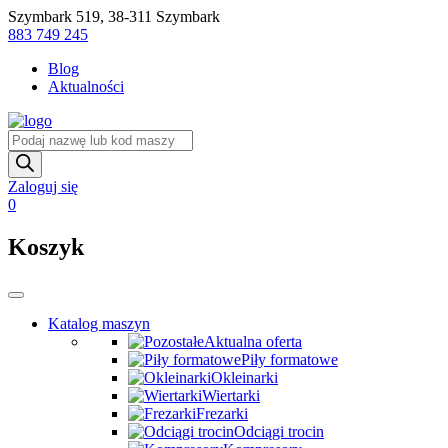
Skip
Szymbark 519, 38-311 Szymbark
to
883 749 245
content
Blog
Aktualności
Wyszukiwarka
produktów
Zaloguj się
0
Koszyk
Katalog maszyn
Aktualna oferta
Piły formatowe
Okleinarki
Wiertarki
Frezarki
Odciągi trocin