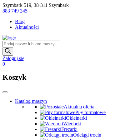
Skip
Szymbark 519, 38-311 Szymbark
to
883 749 245
content
Blog
Aktualności
Wyszukiwarka
produktów
Zaloguj się
0
Koszyk
Katalog maszyn
Aktualna oferta
Piły formatowe
Okleinarki
Wiertarki
Frezarki
Odciągi trocin