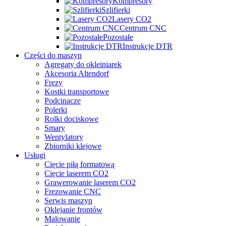
Kompresory
Szlifierki
Lasery CO2
Centrum CNC
Pozostałe
Instrukcje DTR
Części do maszyn
Agregaty do okleiniarek
Akcesoria Altendorf
Frezy
Kostki transportowe
Podcinacze
Polerki
Rolki dociskowe
Smary
Wentylatory
Zbiorniki klejowe
Usługi
Cięcie piłą formatową
Cięcie laserem CO2
Grawerowanie laserem CO2
Frezowanie CNC
Serwis maszyn
Oklejanie frontów
Malowanie