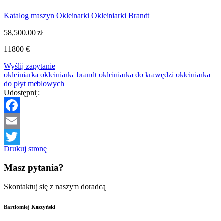
Katalog maszyn
Okleinarki
Okleiniarki Brandt
58,500.00
zł
11800 €
Wyślij zapytanie
okleiniarka
okleiniarka brandt
okleiniarka do krawędzi
okleiniarka
do płyt meblowych
Udostępnij:
Facebook
Email
Drukuj stronę
Twitter
Masz pytania?
Skontaktuj się z naszym doradcą
Bartłomiej Kuszyński