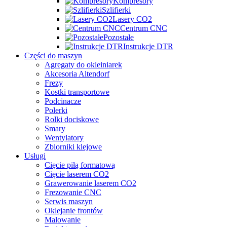
Kompresory
Szlifierki
Lasery CO2
Centrum CNC
Pozostałe
Instrukcje DTR
Części do maszyn
Agregaty do okleiniarek
Akcesoria Altendorf
Frezy
Kostki transportowe
Podcinacze
Polerki
Rolki dociskowe
Smary
Wentylatory
Zbiorniki klejowe
Usługi
Cięcie piłą formatową
Cięcie laserem CO2
Grawerowanie laserem CO2
Frezowanie CNC
Serwis maszyn
Oklejanie frontów
Malowanie