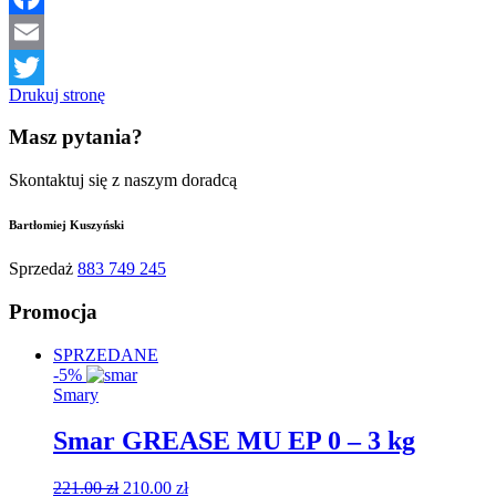
Facebook
Email
Drukuj stronę
Twitter
Masz pytania?
Skontaktuj się z naszym doradcą
Bartłomiej Kuszyński
Sprzedaż
883 749 245
Promocja
SPRZEDANE
-5%
Smary
Smar GREASE MU EP 0 – 3 kg
Original
Current
221.00
zł
210.00
zł