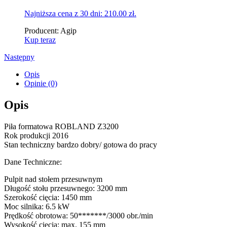
price
price
Najniższa cena z 30 dni:
210.00
zł
.
was:
is:
221.00 zł.
210.00 zł.
Producent:
Agip
Kup teraz
Następny
Opis
Opinie (0)
Opis
Piła formatowa ROBLAND Z3200
Rok produkcji 2016
Stan techniczny bardzo dobry/ gotowa do pracy
Dane Techniczne:
Pulpit nad stołem przesuwnym
Długość stołu przesuwnego: 3200 mm
Szerokość cięcia: 1450 mm
Moc silnika: 6.5 kW
Prędkość obrotowa: 50*******/3000 obr./min
Wysokość cięcia: max. 155 mm