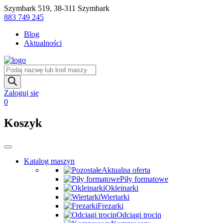
Skip
Szymbark 519, 38-311 Szymbark
to
883 749 245
content
Blog
Aktualności
Wyszukiwarka
produktów
Zaloguj się
0
Koszyk
Katalog maszyn
Aktualna oferta
Piły formatowe
Okleinarki
Wiertarki
Frezarki
Odciągi trocin