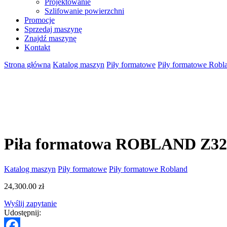
Projektowanie
Szlifowanie powierzchni
Promocje
Sprzedaj maszynę
Znajdź maszynę
Kontakt
Strona główna
Katalog maszyn
Piły formatowe
Piły formatowe Robl
Piła formatowa ROBLAND Z320
Katalog maszyn
Piły formatowe
Piły formatowe Robland
24,300.00
zł
Wyślij zapytanie
Udostępnij: