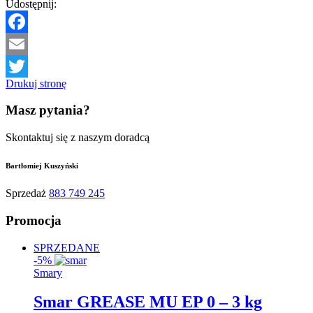
Udostępnij:
Facebook
Email
Drukuj stronę
Twitter
Masz pytania?
Skontaktuj się z naszym doradcą
Bartłomiej Kuszyński
Sprzedaż
883 749 245
Promocja
SPRZEDANE
-5%
Smary
Smar GREASE MU EP 0 – 3 kg