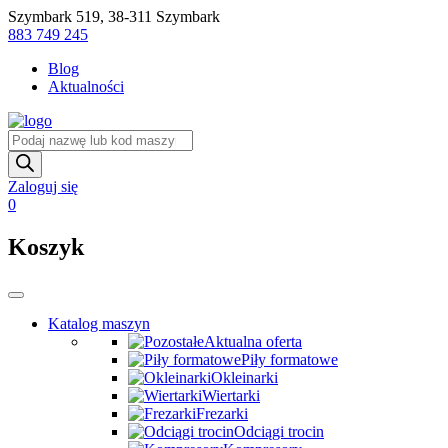
Skip
Szymbark 519, 38-311 Szymbark
to
883 749 245
content
Blog
Aktualności
Wyszukiwarka
produktów
Zaloguj się
0
Koszyk
Katalog maszyn
Aktualna oferta
Piły formatowe
Okleinarki
Wiertarki
Frezarki
Odciągi trocin