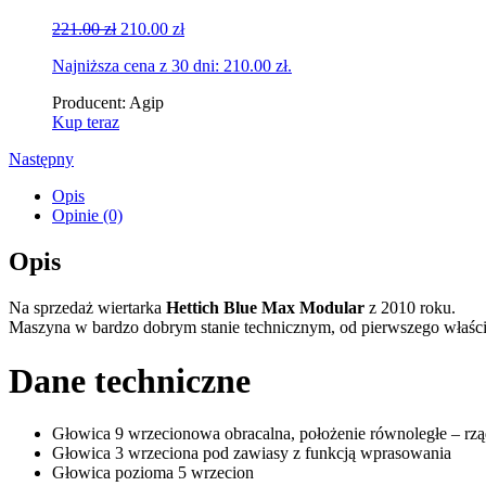
Original
Current
221.00
zł
210.00
zł
price
price
Najniższa cena z 30 dni:
210.00
zł
.
was:
is:
221.00 zł.
210.00 zł.
Producent:
Agip
Kup teraz
Następny
Opis
Opinie (0)
Opis
Na sprzedaż wiertarka
Hettich Blue Max Modular
z 2010 roku.
Maszyna w bardzo dobrym stanie technicznym, od pierwszego właści
Dane techniczne
Głowica 9 wrzecionowa obracalna, położenie równoległe – rzą
Głowica 3 wrzeciona pod zawiasy z funkcją wprasowania
Głowica pozioma 5 wrzecion