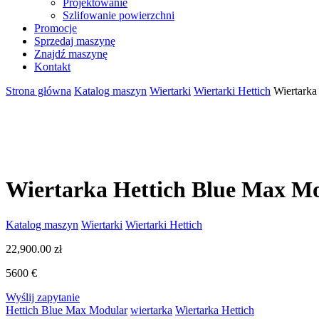
Projektowanie
Szlifowanie powierzchni
Promocje
Sprzedaj maszynę
Znajdź maszynę
Kontakt
Strona główna
Katalog maszyn
Wiertarki
Wiertarki Hettich
Wiertarka
Wiertarka Hettich Blue Max Mo
Katalog maszyn
Wiertarki
Wiertarki Hettich
22,900.00
zł
5600 €
Wyślij zapytanie
Hettich Blue Max Modular
wiertarka
Wiertarka Hettich