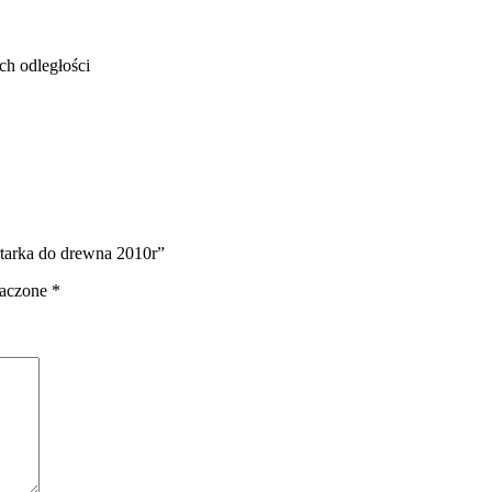
ch odległości
rtarka do drewna 2010r”
naczone
*