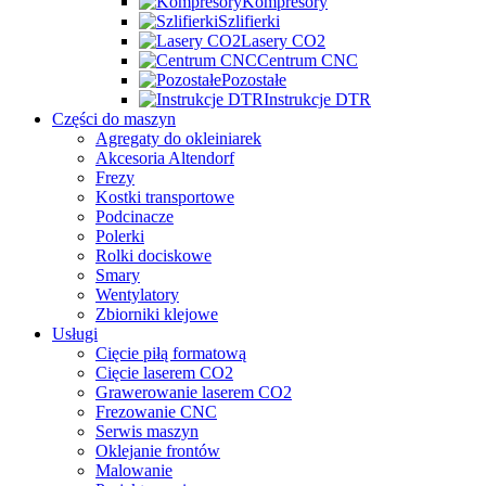
Kompresory
Szlifierki
Lasery CO2
Centrum CNC
Pozostałe
Instrukcje DTR
Części do maszyn
Agregaty do okleiniarek
Akcesoria Altendorf
Frezy
Kostki transportowe
Podcinacze
Polerki
Rolki dociskowe
Smary
Wentylatory
Zbiorniki klejowe
Usługi
Cięcie piłą formatową
Cięcie laserem CO2
Grawerowanie laserem CO2
Frezowanie CNC
Serwis maszyn
Oklejanie frontów
Malowanie