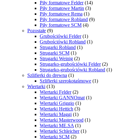
Piły formatowe Felder
(14)
Piły formatowe Martin
(3)
Piły formatowe Rema
(1)
Piły formatowe Robland
(9)
Piły formatowe SCM
(4)
Pozostałe
(9)
Grubościówki Felder
(1)
Grubościówki Robland
(1)
Strugarki Robland
(1)
Strugarki SCM
(1)
Strugarki Weinig
(2)
Strugarko-grubościówki Felder
(2)
Strugarko-grubościówki Robland
(1)
Szlifierki do drewna
(1)
Szlifierki szerokotaśmowe
(1)
Wiertarki
(13)
Wiertarki Felder
(2)
Wiertarki GANNOmat
(1)
Wiertarki Griggio
(1)
Wiertarki Hettich
(3)
Wiertarki Maggi
(1)
Wiertarki Masterwood
(1)
Wiertarki ME.SA
(1)
Wiertarki Schleicher
(1)
Wiertarki SCM
(2)