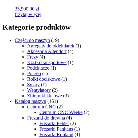
35,900.00
zł
Czytaj więcej
Kategorie produktów
Części do maszyn
(19)
Agregaty do okleiniarek
(1)
Akcesoria Altendorf
(4)
Frezy
(4)
Kostki transportowe
(1)
Podcinacze
(1)
Polerki
(1)
Rolki dociskowe
(1)
Smary
(1)
Wentylatory
(2)
Zbiorniki klejowe
(3)
Katalog maszyn
(151)
Centrum CNC
(2)
Centrum CNC Weeke
(2)
Frezarki do drewna
(4)
Frezarki Felder
(2)
Frezarki Panhans
(1)
Frezarki Robland
(1)