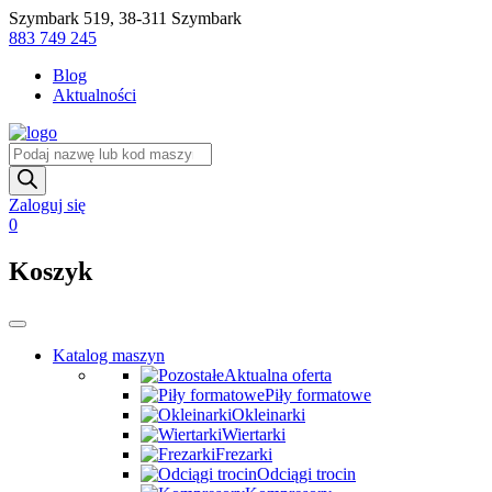
Skip
Szymbark 519, 38-311 Szymbark
to
883 749 245
content
Blog
Aktualności
Wyszukiwarka
produktów
Zaloguj się
0
Koszyk
Katalog maszyn
Aktualna oferta
Piły formatowe
Okleinarki
Wiertarki
Frezarki
Odciągi trocin