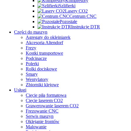
Kompresory
Szlifierki
Lasery CO2
Centrum CNC
Pozostałe
Instrukcje DTR
Części do maszyn
Agregaty do okleiniarek
Akcesoria Altendorf
Frezy
Kostki transportowe
Podcinacze
Polerki
Rolki dociskowe
Smary
Wentylatory
Zbiorniki klejowe
Usługi
Cięcie piłą formatową
Cięcie laserem CO2
Grawerowanie laserem CO2
Frezowanie CNC
Serwis maszyn
Oklejanie frontów
Malowanie