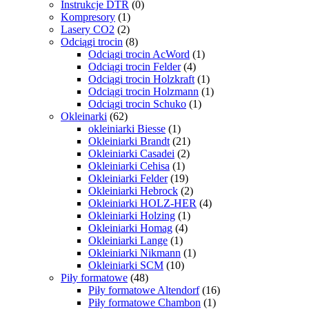
Instrukcje DTR
(0)
Kompresory
(1)
Lasery CO2
(2)
Odciągi trocin
(8)
Odciągi trocin AcWord
(1)
Odciągi trocin Felder
(4)
Odciągi trocin Holzkraft
(1)
Odciągi trocin Holzmann
(1)
Odciągi trocin Schuko
(1)
Okleinarki
(62)
okleiniarki Biesse
(1)
Okleiniarki Brandt
(21)
Okleiniarki Casadei
(2)
Okleiniarki Cehisa
(1)
Okleiniarki Felder
(19)
Okleiniarki Hebrock
(2)
Okleiniarki HOLZ-HER
(4)
Okleiniarki Holzing
(1)
Okleiniarki Homag
(4)
Okleiniarki Lange
(1)
Okleiniarki Nikmann
(1)
Okleiniarki SCM
(10)
Piły formatowe
(48)
Piły formatowe Altendorf
(16)
Piły formatowe Chambon
(1)