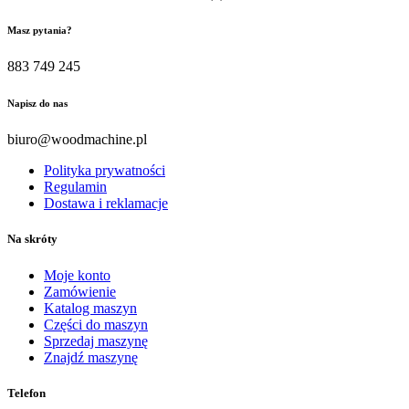
Masz pytania?
883 749 245
Napisz do nas
biuro@woodmachine.pl
Polityka prywatności
Regulamin
Dostawa i reklamacje
Na skróty
Moje konto
Zamówienie
Katalog maszyn
Części do maszyn
Sprzedaj maszynę
Znajdź maszynę
Telefon