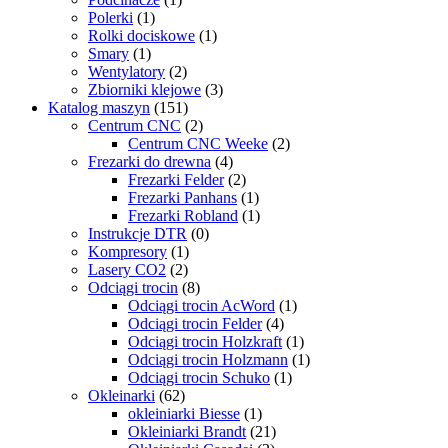
Polerki
(1)
Rolki dociskowe
(1)
Smary
(1)
Wentylatory
(2)
Zbiorniki klejowe
(3)
Katalog maszyn
(151)
Centrum CNC
(2)
Centrum CNC Weeke
(2)
Frezarki do drewna
(4)
Frezarki Felder
(2)
Frezarki Panhans
(1)
Frezarki Robland
(1)
Instrukcje DTR
(0)
Kompresory
(1)
Lasery CO2
(2)
Odciągi trocin
(8)
Odciągi trocin AcWord
(1)
Odciągi trocin Felder
(4)
Odciągi trocin Holzkraft
(1)
Odciągi trocin Holzmann
(1)
Odciągi trocin Schuko
(1)
Okleinarki
(62)
okleiniarki Biesse
(1)
Okleiniarki Brandt
(21)