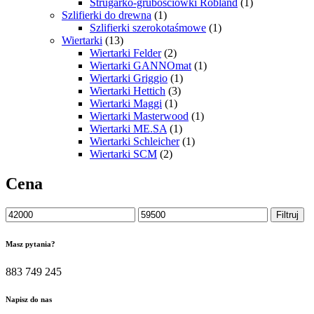
Strugarko-grubościówki Robland
(1)
Szlifierki do drewna
(1)
Szlifierki szerokotaśmowe
(1)
Wiertarki
(13)
Wiertarki Felder
(2)
Wiertarki GANNOmat
(1)
Wiertarki Griggio
(1)
Wiertarki Hettich
(3)
Wiertarki Maggi
(1)
Wiertarki Masterwood
(1)
Wiertarki ME.SA
(1)
Wiertarki Schleicher
(1)
Wiertarki SCM
(2)
Cena
Cena
Cena
Filtruj
min.
maks.
Masz pytania?
883 749 245
Napisz do nas