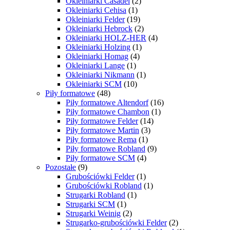
Okleiniarki Casadei
(2)
Okleiniarki Cehisa
(1)
Okleiniarki Felder
(19)
Okleiniarki Hebrock
(2)
Okleiniarki HOLZ-HER
(4)
Okleiniarki Holzing
(1)
Okleiniarki Homag
(4)
Okleiniarki Lange
(1)
Okleiniarki Nikmann
(1)
Okleiniarki SCM
(10)
Piły formatowe
(48)
Piły formatowe Altendorf
(16)
Piły formatowe Chambon
(1)
Piły formatowe Felder
(14)
Piły formatowe Martin
(3)
Piły formatowe Rema
(1)
Piły formatowe Robland
(9)
Piły formatowe SCM
(4)
Pozostałe
(9)
Grubościówki Felder
(1)
Grubościówki Robland
(1)
Strugarki Robland
(1)
Strugarki SCM
(1)
Strugarki Weinig
(2)
Strugarko-grubościówki Felder
(2)