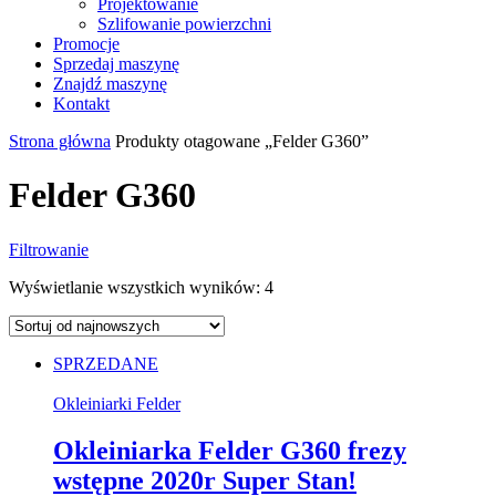
Projektowanie
Szlifowanie powierzchni
Promocje
Sprzedaj maszynę
Znajdź maszynę
Kontakt
Strona główna
Produkty otagowane „Felder G360”
Felder G360
Filtrowanie
Wyświetlanie wszystkich wyników: 4
SPRZEDANE
Okleiniarki Felder
Okleiniarka Felder G360 frezy
wstępne 2020r Super Stan!