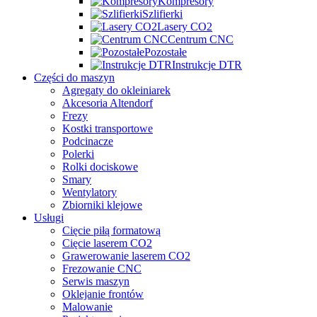
Kompresory
Szlifierki
Lasery CO2
Centrum CNC
Pozostałe
Instrukcje DTR
Części do maszyn
Agregaty do okleiniarek
Akcesoria Altendorf
Frezy
Kostki transportowe
Podcinacze
Polerki
Rolki dociskowe
Smary
Wentylatory
Zbiorniki klejowe
Usługi
Cięcie piłą formatową
Cięcie laserem CO2
Grawerowanie laserem CO2
Frezowanie CNC
Serwis maszyn
Oklejanie frontów
Malowanie