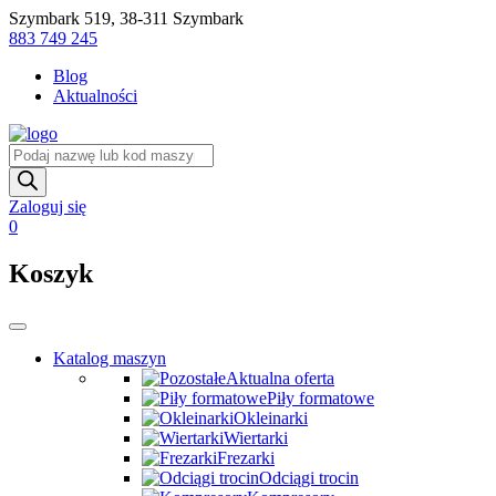
Skip
Szymbark 519, 38-311 Szymbark
to
883 749 245
content
Blog
Aktualności
Wyszukiwarka
produktów
Zaloguj się
0
Koszyk
Katalog maszyn
Aktualna oferta
Piły formatowe
Okleinarki
Wiertarki
Frezarki
Odciągi trocin