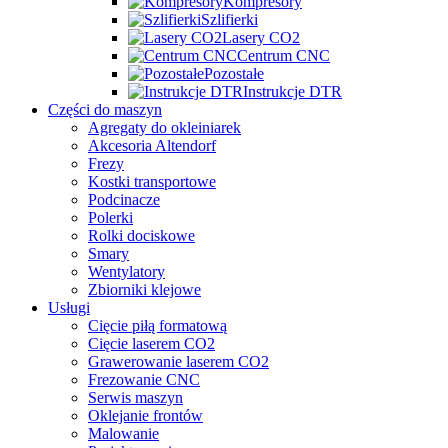
Kompresory
Szlifierki
Lasery CO2
Centrum CNC
Pozostałe
Instrukcje DTR
Części do maszyn
Agregaty do okleiniarek
Akcesoria Altendorf
Frezy
Kostki transportowe
Podcinacze
Polerki
Rolki dociskowe
Smary
Wentylatory
Zbiorniki klejowe
Usługi
Cięcie piłą formatową
Cięcie laserem CO2
Grawerowanie laserem CO2
Frezowanie CNC
Serwis maszyn
Oklejanie frontów
Malowanie