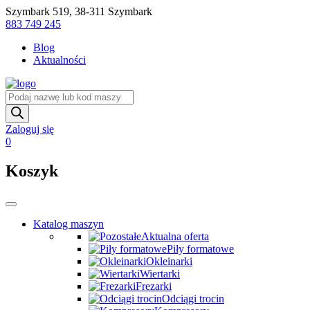
Skip
Szymbark 519, 38-311 Szymbark
to
883 749 245
content
Blog
Aktualności
Wyszukiwarka
produktów
Zaloguj się
0
Koszyk
Katalog maszyn
Aktualna oferta
Piły formatowe
Okleinarki
Wiertarki
Frezarki
Odciągi trocin