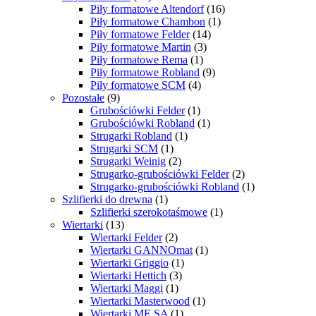
Piły formatowe Altendorf
(16)
Piły formatowe Chambon
(1)
Piły formatowe Felder
(14)
Piły formatowe Martin
(3)
Piły formatowe Rema
(1)
Piły formatowe Robland
(9)
Piły formatowe SCM
(4)
Pozostałe
(9)
Grubościówki Felder
(1)
Grubościówki Robland
(1)
Strugarki Robland
(1)
Strugarki SCM
(1)
Strugarki Weinig
(2)
Strugarko-grubościówki Felder
(2)
Strugarko-grubościówki Robland
(1)
Szlifierki do drewna
(1)
Szlifierki szerokotaśmowe
(1)
Wiertarki
(13)
Wiertarki Felder
(2)
Wiertarki GANNOmat
(1)
Wiertarki Griggio
(1)
Wiertarki Hettich
(3)
Wiertarki Maggi
(1)
Wiertarki Masterwood
(1)
Wiertarki ME.SA
(1)