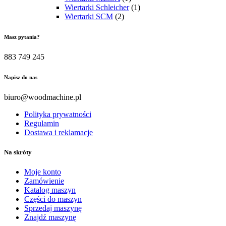
Wiertarki Schleicher
(1)
Wiertarki SCM
(2)
Masz pytania?
883 749 245
Napisz do nas
biuro@woodmachine.pl
Polityka prywatności
Regulamin
Dostawa i reklamacje
Na skróty
Moje konto
Zamówienie
Katalog maszyn
Części do maszyn
Sprzedaj maszynę
Znajdź maszynę