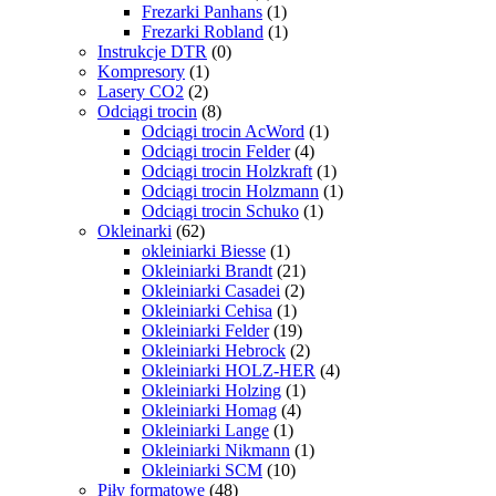
Frezarki Panhans
(1)
Frezarki Robland
(1)
Instrukcje DTR
(0)
Kompresory
(1)
Lasery CO2
(2)
Odciągi trocin
(8)
Odciągi trocin AcWord
(1)
Odciągi trocin Felder
(4)
Odciągi trocin Holzkraft
(1)
Odciągi trocin Holzmann
(1)
Odciągi trocin Schuko
(1)
Okleinarki
(62)
okleiniarki Biesse
(1)
Okleiniarki Brandt
(21)
Okleiniarki Casadei
(2)
Okleiniarki Cehisa
(1)
Okleiniarki Felder
(19)
Okleiniarki Hebrock
(2)
Okleiniarki HOLZ-HER
(4)
Okleiniarki Holzing
(1)
Okleiniarki Homag
(4)
Okleiniarki Lange
(1)
Okleiniarki Nikmann
(1)
Okleiniarki SCM
(10)
Piły formatowe
(48)