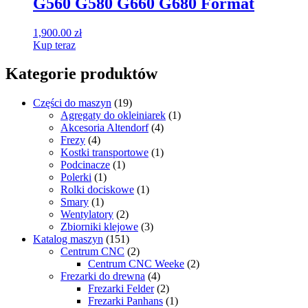
G560 G580 G660 G680 Format
1,900.00
zł
Kup teraz
Kategorie produktów
Części do maszyn
(19)
Agregaty do okleiniarek
(1)
Akcesoria Altendorf
(4)
Frezy
(4)
Kostki transportowe
(1)
Podcinacze
(1)
Polerki
(1)
Rolki dociskowe
(1)
Smary
(1)
Wentylatory
(2)
Zbiorniki klejowe
(3)
Katalog maszyn
(151)
Centrum CNC
(2)
Centrum CNC Weeke
(2)
Frezarki do drewna
(4)
Frezarki Felder
(2)
Frezarki Panhans
(1)