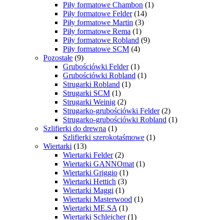
Piły formatowe Chambon
(1)
Piły formatowe Felder
(14)
Piły formatowe Martin
(3)
Piły formatowe Rema
(1)
Piły formatowe Robland
(9)
Piły formatowe SCM
(4)
Pozostałe
(9)
Grubościówki Felder
(1)
Grubościówki Robland
(1)
Strugarki Robland
(1)
Strugarki SCM
(1)
Strugarki Weinig
(2)
Strugarko-grubościówki Felder
(2)
Strugarko-grubościówki Robland
(1)
Szlifierki do drewna
(1)
Szlifierki szerokotaśmowe
(1)
Wiertarki
(13)
Wiertarki Felder
(2)
Wiertarki GANNOmat
(1)
Wiertarki Griggio
(1)
Wiertarki Hettich
(3)
Wiertarki Maggi
(1)
Wiertarki Masterwood
(1)
Wiertarki ME.SA
(1)
Wiertarki Schleicher
(1)