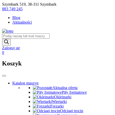
Skip
Szymbark 519, 38-311 Szymbark
to
883 749 245
content
Blog
Aktualności
Wyszukiwarka
produktów
Zaloguj się
0
Koszyk
Katalog maszyn
Aktualna oferta
Piły formatowe
Okleinarki
Wiertarki
Frezarki
Odciągi trocin