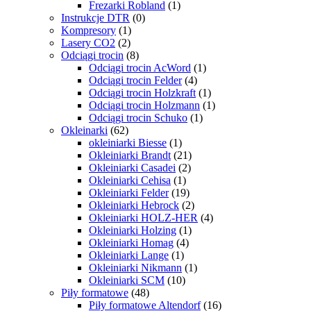
Frezarki Robland
(1)
Instrukcje DTR
(0)
Kompresory
(1)
Lasery CO2
(2)
Odciągi trocin
(8)
Odciągi trocin AcWord
(1)
Odciągi trocin Felder
(4)
Odciągi trocin Holzkraft
(1)
Odciągi trocin Holzmann
(1)
Odciągi trocin Schuko
(1)
Okleinarki
(62)
okleiniarki Biesse
(1)
Okleiniarki Brandt
(21)
Okleiniarki Casadei
(2)
Okleiniarki Cehisa
(1)
Okleiniarki Felder
(19)
Okleiniarki Hebrock
(2)
Okleiniarki HOLZ-HER
(4)
Okleiniarki Holzing
(1)
Okleiniarki Homag
(4)
Okleiniarki Lange
(1)
Okleiniarki Nikmann
(1)
Okleiniarki SCM
(10)
Piły formatowe
(48)
Piły formatowe Altendorf
(16)