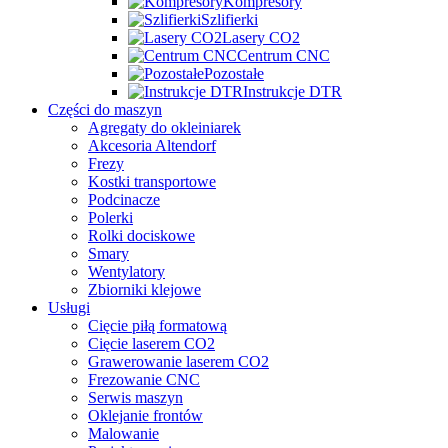
Kompresory
Szlifierki
Lasery CO2
Centrum CNC
Pozostałe
Instrukcje DTR
Części do maszyn
Agregaty do okleiniarek
Akcesoria Altendorf
Frezy
Kostki transportowe
Podcinacze
Polerki
Rolki dociskowe
Smary
Wentylatory
Zbiorniki klejowe
Usługi
Cięcie piłą formatową
Cięcie laserem CO2
Grawerowanie laserem CO2
Frezowanie CNC
Serwis maszyn
Oklejanie frontów
Malowanie