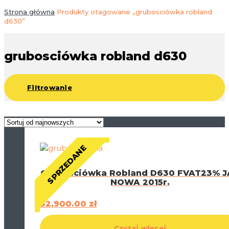
Strona główna
Produkty otagowane „grubosciówka robland
d630”
grubosciówka robland d630
Filtrowanie
SPRZEDANE
Grubościówka Robland D630 FVAT23% J
NOWA 2015r.
32,900.00
zł
Czytaj więcej