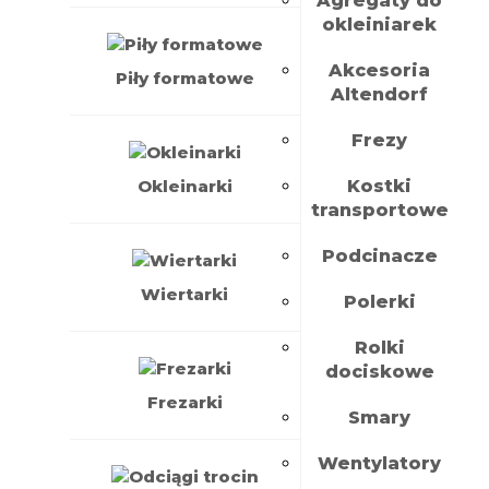
Agregaty do
okleiniarek
Akcesoria
Piły formatowe
Altendorf
Frezy
Okleinarki
Kostki
transportowe
Podcinacze
Wiertarki
Polerki
Rolki
dociskowe
Frezarki
Smary
Wentylatory