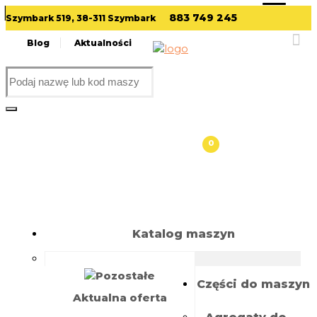
Skip
883 749 245
Szymbark 519, 38-311 Szymbark
to
Pozostałe
content
Blog
Aktualności
Wyszukiwarka
produktów
0
Katalog maszyn
Części do maszyn
Aktualna oferta