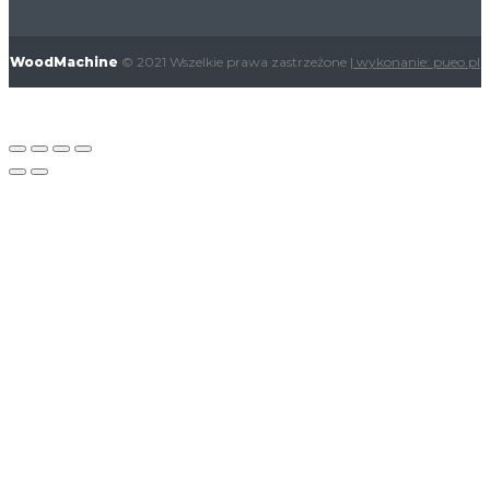
WoodMachine
© 2021 Wszelkie prawa zastrzeżone
| wykonanie: pueo.pl
X