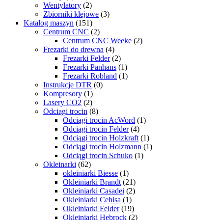
Wentylatory
(2)
Zbiorniki klejowe
(3)
Katalog maszyn
(151)
Centrum CNC
(2)
Centrum CNC Weeke
(2)
Frezarki do drewna
(4)
Frezarki Felder
(2)
Frezarki Panhans
(1)
Frezarki Robland
(1)
Instrukcje DTR
(0)
Kompresory
(1)
Lasery CO2
(2)
Odciągi trocin
(8)
Odciągi trocin AcWord
(1)
Odciągi trocin Felder
(4)
Odciągi trocin Holzkraft
(1)
Odciągi trocin Holzmann
(1)
Odciągi trocin Schuko
(1)
Okleinarki
(62)
okleiniarki Biesse
(1)
Okleiniarki Brandt
(21)
Okleiniarki Casadei
(2)
Okleiniarki Cehisa
(1)
Okleiniarki Felder
(19)
Okleiniarki Hebrock
(2)