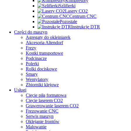
Kompresory
Szlifierki
Lasery CO2
Centrum CNC
Pozostałe
Instrukcje DTR
Części do maszyn
Agregaty do okleiniarek
Akcesoria Altendorf
Frezy
Kostki transportowe
Podcinacze
Polerki
Rolki dociskowe
Smary
Wentylatory
Zbiorniki klejowe
Usługi
Cięcie piłą formatową
Cięcie laserem CO2
Grawerowanie laserem CO2
Frezowanie CNC
Serwis maszyn
Oklejanie frontów
Malowanie