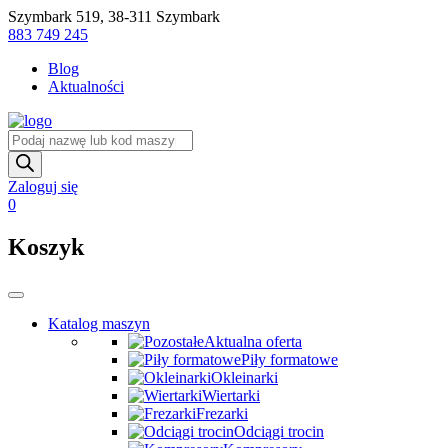
Skip
Szymbark 519, 38-311 Szymbark
to
883 749 245
content
Blog
Aktualności
Wyszukiwarka
produktów
Zaloguj się
0
Koszyk
Katalog maszyn
Aktualna oferta
Piły formatowe
Okleinarki
Wiertarki
Frezarki
Odciągi trocin