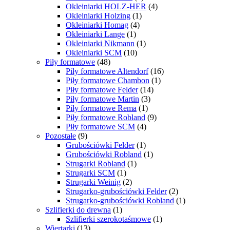
Okleiniarki HOLZ-HER
(4)
Okleiniarki Holzing
(1)
Okleiniarki Homag
(4)
Okleiniarki Lange
(1)
Okleiniarki Nikmann
(1)
Okleiniarki SCM
(10)
Piły formatowe
(48)
Piły formatowe Altendorf
(16)
Piły formatowe Chambon
(1)
Piły formatowe Felder
(14)
Piły formatowe Martin
(3)
Piły formatowe Rema
(1)
Piły formatowe Robland
(9)
Piły formatowe SCM
(4)
Pozostałe
(9)
Grubościówki Felder
(1)
Grubościówki Robland
(1)
Strugarki Robland
(1)
Strugarki SCM
(1)
Strugarki Weinig
(2)
Strugarko-grubościówki Felder
(2)
Strugarko-grubościówki Robland
(1)
Szlifierki do drewna
(1)
Szlifierki szerokotaśmowe
(1)
Wiertarki
(13)