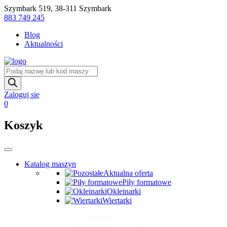
Skip
Szymbark 519, 38-311 Szymbark
to
883 749 245
content
Blog
Aktualności
Wyszukiwarka
produktów
Zaloguj się
0
Koszyk
Katalog maszyn
Aktualna oferta
Piły formatowe
Okleinarki
Wiertarki