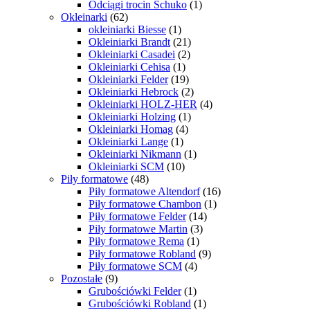
Odciągi trocin Schuko
(1)
Okleinarki
(62)
okleiniarki Biesse
(1)
Okleiniarki Brandt
(21)
Okleiniarki Casadei
(2)
Okleiniarki Cehisa
(1)
Okleiniarki Felder
(19)
Okleiniarki Hebrock
(2)
Okleiniarki HOLZ-HER
(4)
Okleiniarki Holzing
(1)
Okleiniarki Homag
(4)
Okleiniarki Lange
(1)
Okleiniarki Nikmann
(1)
Okleiniarki SCM
(10)
Piły formatowe
(48)
Piły formatowe Altendorf
(16)
Piły formatowe Chambon
(1)
Piły formatowe Felder
(14)
Piły formatowe Martin
(3)
Piły formatowe Rema
(1)
Piły formatowe Robland
(9)
Piły formatowe SCM
(4)
Pozostałe
(9)
Grubościówki Felder
(1)
Grubościówki Robland
(1)