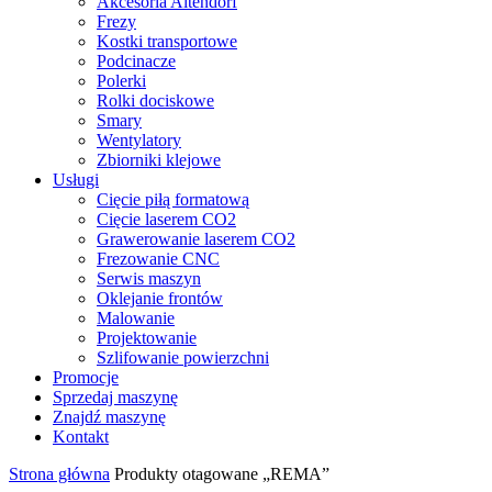
Akcesoria Altendorf
Frezy
Kostki transportowe
Podcinacze
Polerki
Rolki dociskowe
Smary
Wentylatory
Zbiorniki klejowe
Usługi
Cięcie piłą formatową
Cięcie laserem CO2
Grawerowanie laserem CO2
Frezowanie CNC
Serwis maszyn
Oklejanie frontów
Malowanie
Projektowanie
Szlifowanie powierzchni
Promocje
Sprzedaj maszynę
Znajdź maszynę
Kontakt
Strona główna
Produkty otagowane „REMA”