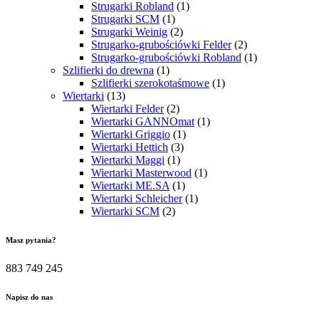
Strugarki Robland
(1)
Strugarki SCM
(1)
Strugarki Weinig
(2)
Strugarko-grubościówki Felder
(2)
Strugarko-grubościówki Robland
(1)
Szlifierki do drewna
(1)
Szlifierki szerokotaśmowe
(1)
Wiertarki
(13)
Wiertarki Felder
(2)
Wiertarki GANNOmat
(1)
Wiertarki Griggio
(1)
Wiertarki Hettich
(3)
Wiertarki Maggi
(1)
Wiertarki Masterwood
(1)
Wiertarki ME.SA
(1)
Wiertarki Schleicher
(1)
Wiertarki SCM
(2)
Masz pytania?
883 749 245
Napisz do nas