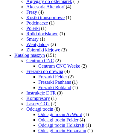
Agregaty do okleiniarek
(1)
Akcesoria Altendorf
(4)
Frezy
(4)
Kostki transportowe
(1)
Podcinacze
(1)
Polerki
(1)
Rolki dociskowe
(1)
Smary
(1)
Wentylatory
(2)
Zbiorniki klejowe
(3)
Katalog maszyn
(151)
Centrum CNC
(2)
Centrum CNC Weeke
(2)
Frezarki do drewna
(4)
Frezarki Felder
(2)
Frezarki Panhans
(1)
Frezarki Robland
(1)
Instrukcje DTR
(0)
Kompresory
(1)
Lasery CO2
(2)
Odciągi trocin
(8)
Odciągi trocin AcWord
(1)
Odciągi trocin Felder
(4)
Odciągi trocin Holzkraft
(1)
Odciągi trocin Holzmann
(1)