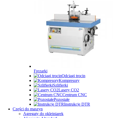
Frezarki
Odciągi trocin
Kompresory
Szlifierki
Lasery CO2
Centrum CNC
Pozostałe
Instrukcje DTR
Części do maszyn
Agregaty do okleiniarek