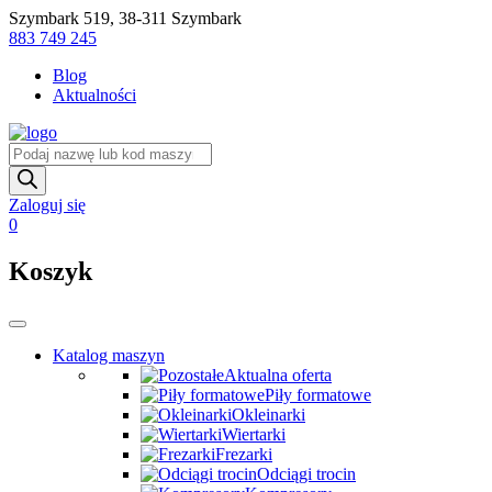
Skip
Szymbark 519, 38-311 Szymbark
to
883 749 245
content
Blog
Aktualności
Wyszukiwarka
produktów
Zaloguj się
0
Koszyk
Katalog maszyn
Aktualna oferta
Piły formatowe
Okleinarki
Wiertarki
Frezarki
Odciągi trocin