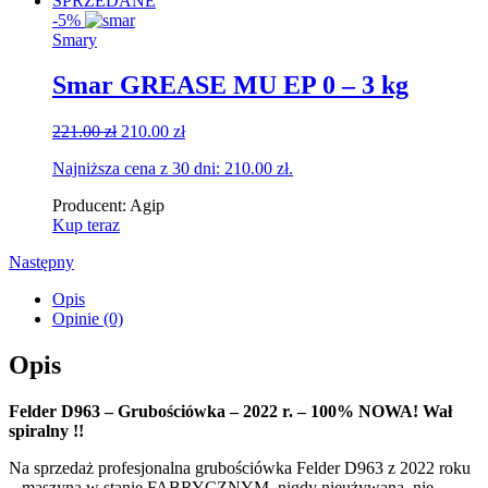
SPRZEDANE
-5%
Smary
Smar GREASE MU EP 0 – 3 kg
Original
Current
221.00
zł
210.00
zł
price
price
Najniższa cena z 30 dni:
210.00
zł
.
was:
is:
221.00 zł.
210.00 zł.
Producent:
Agip
Kup teraz
Następny
Opis
Opinie (0)
Opis
Felder D963 – Grubościówka – 2022 r. – 100% NOWA! Wał
spiralny !!
Na sprzedaż profesjonalna grubościówka Felder D963 z 2022 roku
– maszyna w stanie FABRYCZNYM, nigdy nieużywana, nie