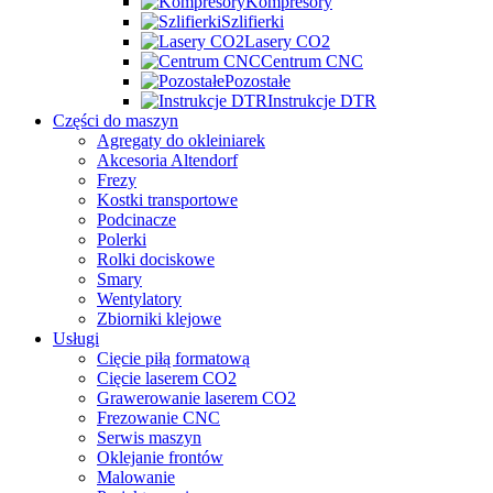
Kompresory
Szlifierki
Lasery CO2
Centrum CNC
Pozostałe
Instrukcje DTR
Części do maszyn
Agregaty do okleiniarek
Akcesoria Altendorf
Frezy
Kostki transportowe
Podcinacze
Polerki
Rolki dociskowe
Smary
Wentylatory
Zbiorniki klejowe
Usługi
Cięcie piłą formatową
Cięcie laserem CO2
Grawerowanie laserem CO2
Frezowanie CNC
Serwis maszyn
Oklejanie frontów
Malowanie