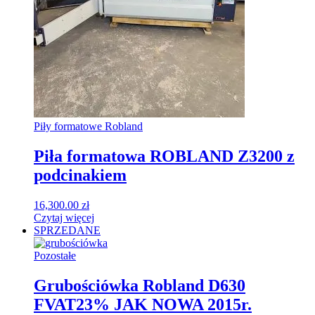
Piły formatowe Robland
Piła formatowa ROBLAND Z3200 z
podcinakiem
16,300.00
zł
Czytaj więcej
SPRZEDANE
Pozostałe
Grubościówka Robland D630
FVAT23% JAK NOWA 2015r.