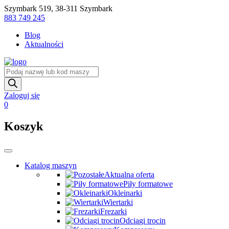
Skip
Szymbark 519, 38-311 Szymbark
to
883 749 245
content
Blog
Aktualności
Wyszukiwarka
produktów
Zaloguj się
0
Koszyk
Katalog maszyn
Aktualna oferta
Piły formatowe
Okleinarki
Wiertarki
Frezarki
Odciągi trocin