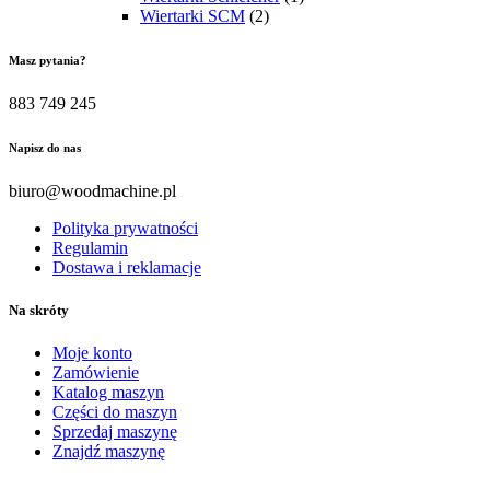
Wiertarki SCM
(2)
Masz pytania?
883 749 245
Napisz do nas
biuro@woodmachine.pl
Polityka prywatności
Regulamin
Dostawa i reklamacje
Na skróty
Moje konto
Zamówienie
Katalog maszyn
Części do maszyn
Sprzedaj maszynę
Znajdź maszynę