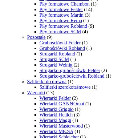
Piły formatowe Chambon
(1)
Piły formatowe Felder
(14)
Piły formatowe Martin
(3)
Piły formatowe Rema
(1)
Piły formatowe Robland
(9)
Piły formatowe SCM
(4)
Pozostałe
(9)
Grubościówki Felder
(1)
Grubościówki Robland
(1)
Strugarki Robland
(1)
Strugarki SCM
(1)
Strugarki Weinig
(2)
Strugarko-grubościówki Felder
(2)
Strugarko-grubościówki Robland
(1)
Szlifierki do drewna
(1)
Szlifierki szerokotaśmowe
(1)
Wiertarki
(13)
Wiertarki Felder
(2)
Wiertarki GANNOmat
(1)
Wiertarki Griggio
(1)
Wiertarki Hettich
(3)
Wiertarki Maggi
(1)
Wiertarki Masterwood
(1)
Wiertarki ME.SA
(1)
Wiertarki Schleicher
(1)