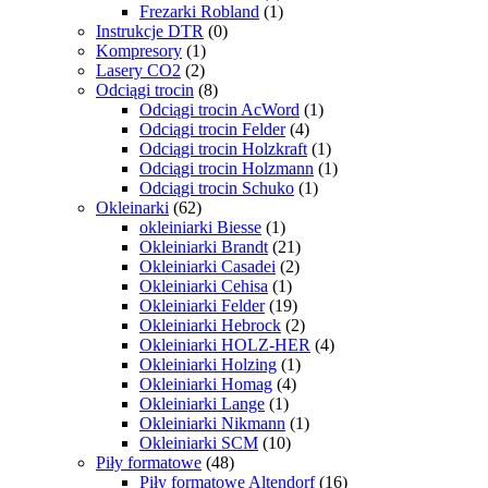
Frezarki Robland
(1)
Instrukcje DTR
(0)
Kompresory
(1)
Lasery CO2
(2)
Odciągi trocin
(8)
Odciągi trocin AcWord
(1)
Odciągi trocin Felder
(4)
Odciągi trocin Holzkraft
(1)
Odciągi trocin Holzmann
(1)
Odciągi trocin Schuko
(1)
Okleinarki
(62)
okleiniarki Biesse
(1)
Okleiniarki Brandt
(21)
Okleiniarki Casadei
(2)
Okleiniarki Cehisa
(1)
Okleiniarki Felder
(19)
Okleiniarki Hebrock
(2)
Okleiniarki HOLZ-HER
(4)
Okleiniarki Holzing
(1)
Okleiniarki Homag
(4)
Okleiniarki Lange
(1)
Okleiniarki Nikmann
(1)
Okleiniarki SCM
(10)
Piły formatowe
(48)
Piły formatowe Altendorf
(16)