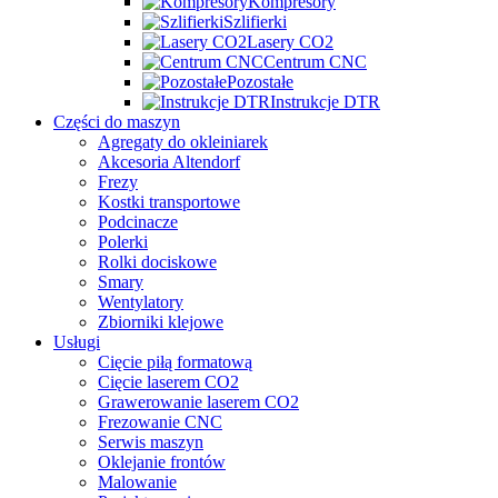
Kompresory
Szlifierki
Lasery CO2
Centrum CNC
Pozostałe
Instrukcje DTR
Części do maszyn
Agregaty do okleiniarek
Akcesoria Altendorf
Frezy
Kostki transportowe
Podcinacze
Polerki
Rolki dociskowe
Smary
Wentylatory
Zbiorniki klejowe
Usługi
Cięcie piłą formatową
Cięcie laserem CO2
Grawerowanie laserem CO2
Frezowanie CNC
Serwis maszyn
Oklejanie frontów
Malowanie