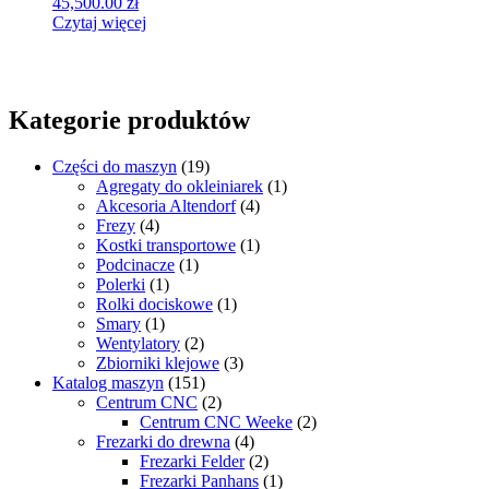
45,500.00
zł
Czytaj więcej
Kategorie produktów
Części do maszyn
(19)
Agregaty do okleiniarek
(1)
Akcesoria Altendorf
(4)
Frezy
(4)
Kostki transportowe
(1)
Podcinacze
(1)
Polerki
(1)
Rolki dociskowe
(1)
Smary
(1)
Wentylatory
(2)
Zbiorniki klejowe
(3)
Katalog maszyn
(151)
Centrum CNC
(2)
Centrum CNC Weeke
(2)
Frezarki do drewna
(4)
Frezarki Felder
(2)
Frezarki Panhans
(1)