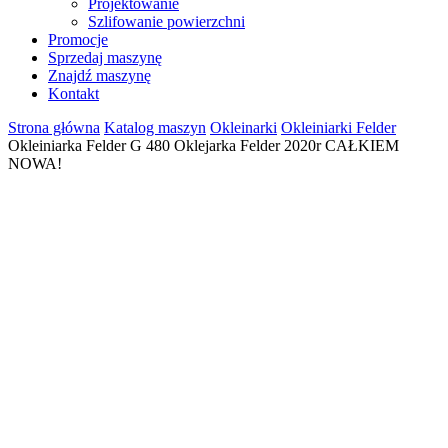
Projektowanie
Szlifowanie powierzchni
Promocje
Sprzedaj maszynę
Znajdź maszynę
Kontakt
Strona główna
Katalog maszyn
Okleinarki
Okleiniarki Felder
Okleiniarka Felder G 480 Oklejarka Felder 2020r CAŁKIEM
NOWA!