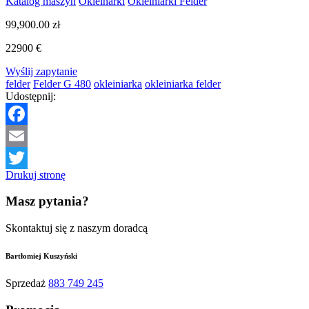
Katalog maszyn
Okleinarki
Okleiniarki Felder
99,900.00
zł
22900 €
Wyślij zapytanie
felder
Felder G 480
okleiniarka
okleiniarka felder
Udostępnij:
Facebook
Email
Drukuj stronę
Twitter
Masz pytania?
Skontaktuj się z naszym doradcą
Bartłomiej Kuszyński
Sprzedaż
883 749 245