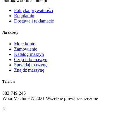
biuro@woodmachine.pl
Polityka prywatności
Regulamin
Dostawa i reklamacje
Na skróty
Moje konto
Zamówienie
Katalog maszyn
Części do maszyn
Sprzedaj maszynę
Znajdź maszynę
Telefon
883 749 245
WoodMachine
© 2021 Wszelkie prawa zastrzeżone
| wykonanie:
pueo.pl
X