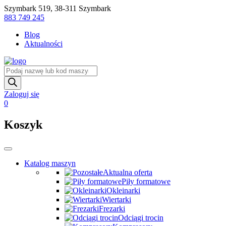
Skip
Szymbark 519, 38-311 Szymbark
to
883 749 245
content
Blog
Aktualności
Wyszukiwarka
produktów
Zaloguj się
0
Koszyk
Katalog maszyn
Aktualna oferta
Piły formatowe
Okleinarki
Wiertarki
Frezarki
Odciągi trocin