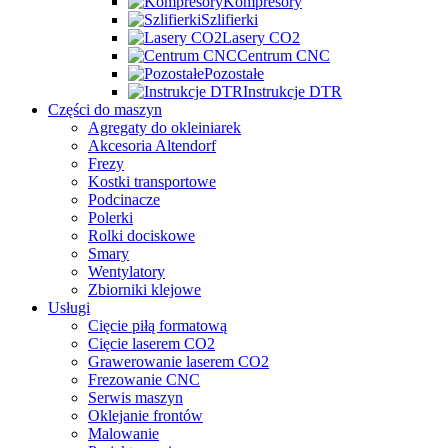
Kompresory
Szlifierki
Lasery CO2
Centrum CNC
Pozostałe
Instrukcje DTR
Części do maszyn
Agregaty do okleiniarek
Akcesoria Altendorf
Frezy
Kostki transportowe
Podcinacze
Polerki
Rolki dociskowe
Smary
Wentylatory
Zbiorniki klejowe
Usługi
Cięcie piłą formatową
Cięcie laserem CO2
Grawerowanie laserem CO2
Frezowanie CNC
Serwis maszyn
Oklejanie frontów
Malowanie