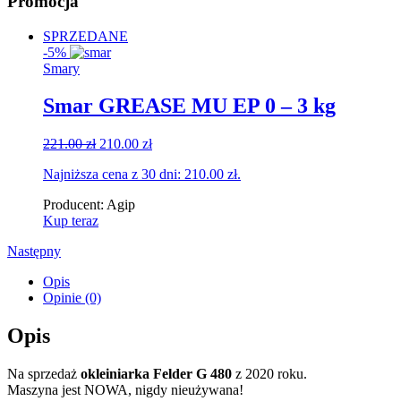
Promocja
SPRZEDANE
-5%
Smary
Smar GREASE MU EP 0 – 3 kg
Original
Current
221.00
zł
210.00
zł
price
price
Najniższa cena z 30 dni:
210.00
zł
.
was:
is:
221.00 zł.
210.00 zł.
Producent:
Agip
Kup teraz
Następny
Opis
Opinie (0)
Opis
Na sprzedaż
okleiniarka Felder G 480
z 2020 roku.
Maszyna jest NOWA, nigdy nieużywana!