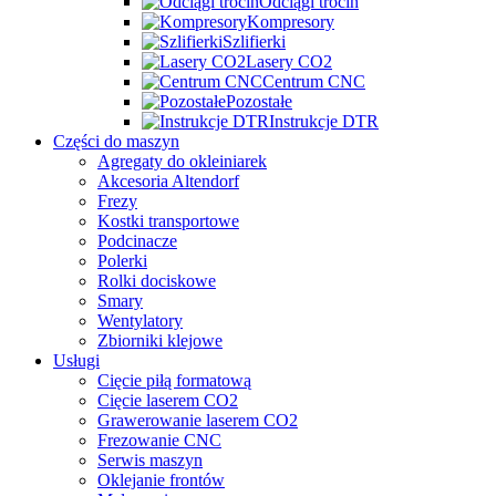
Odciągi trocin
Kompresory
Szlifierki
Lasery CO2
Centrum CNC
Pozostałe
Instrukcje DTR
Części do maszyn
Agregaty do okleiniarek
Akcesoria Altendorf
Frezy
Kostki transportowe
Podcinacze
Polerki
Rolki dociskowe
Smary
Wentylatory
Zbiorniki klejowe
Usługi
Cięcie piłą formatową
Cięcie laserem CO2
Grawerowanie laserem CO2
Frezowanie CNC
Serwis maszyn
Oklejanie frontów