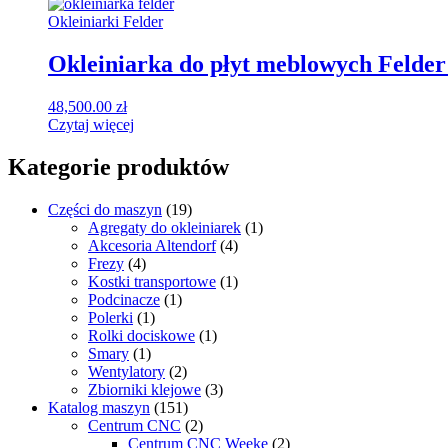
Okleiniarki Felder
Okleiniarka do płyt meblowych Felde
48,500.00
zł
Czytaj więcej
Kategorie produktów
Części do maszyn
(19)
Agregaty do okleiniarek
(1)
Akcesoria Altendorf
(4)
Frezy
(4)
Kostki transportowe
(1)
Podcinacze
(1)
Polerki
(1)
Rolki dociskowe
(1)
Smary
(1)
Wentylatory
(2)
Zbiorniki klejowe
(3)
Katalog maszyn
(151)
Centrum CNC
(2)
Centrum CNC Weeke
(2)