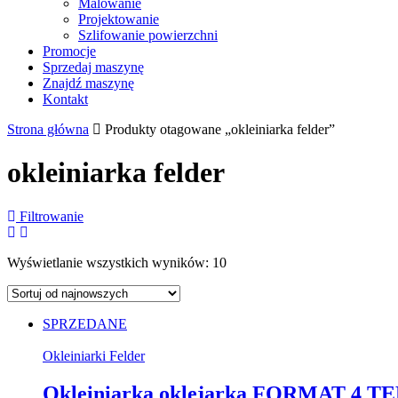
Malowanie
Projektowanie
Szlifowanie powierzchni
Promocje
Sprzedaj maszynę
Znajdź maszynę
Kontakt
Strona główna
Produkty otagowane „okleiniarka felder”
okleiniarka felder
Filtrowanie
Wyświetlanie wszystkich wyników: 10
SPRZEDANE
Okleiniarki Felder
Okleiniarka oklejarka FORMAT 4 TE